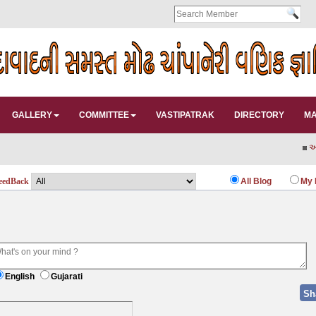
GALLERY
COMMITTEE
VASTIPATRAK
DIRECTORY
MA
આનં
eedBack
All Blog
My 
English
Gujarati