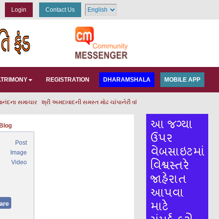
Login
Contact Us
TRIMONY
REGISTRATION
DHARAMSHALA
MOBILE APP
દના સમાચાર
શ્રી અમદાવાદની સમસ્ત મોઢ ચાંપાનેરી વણિક જ્ઞાતિના વ્યવસ્થાપક કમિટીના અ
Blog
Post
Image
Video