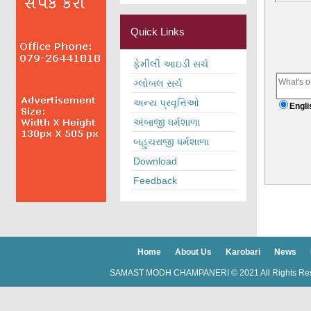
Quick Links
ફેમીલી આઇડી સર્ચ
ગ્લોબલ સર્ચ
અન્ય પ્રવૃત્તિઓ
Engli
અંબાજી ધર્મશાળા
બહુચરાજી ધર્મશાળા
Download
Feedback
Home
About Us
Karobari
News
SAMAST MODH CHAMPANERI © 2021 All Rights Re