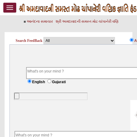
Toggle
navigation
આનંદના સમાચાર
શ્રી અમદાવાદની સમસ્ત મોઢ ચાંપાનેરી વણિક જ્ઞાતિના વ
Search FeedBack
A
English
Gujarati