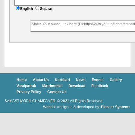
English
Gujarati
Home
About Us
Karobari
News
Events
Gallery
Vastipatrak
Matrimonial
Download
Feedback
Privacy Policy
Contact Us
SAMAST MODH CHAMPANERI © 2021 All Rights Reserved
Website designed & developed by:
Pioneer Systems