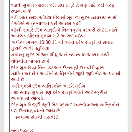
વડાવી મુકામે આરામ કરી સંઘ રાત્રે રોકાણ માટે કડી તરફ
રવાના થયો
કડી ખાતે રમેશ ઓઇલ મીલમાં ખૂબ જ સુંદર વ્યવસ્થા સાથે
તેઓએ રાત્રે ભોજન કરી આરામ કર્યો
વહેલી સવારે દરેક યાત્રીકો નિત્યક્રમ પરવારી સાદરા ખાતે
આવેલ બપોરના મુકામ માટે આગળ વધ્યા
બપોરે લગભગ 10:30 11 ની વચ્ચે દરેક યાત્રીકો સાદરા
મુકામે આવી પહોંચ્યા
બપોરનું સુંદર ભોજન લીધું અને ત્યારબાદ આરામ કર્યો
નોંધનીય બાબત છે કે
દરેક મુકામે જ્ઞાતિના કેટલાક ઉત્સાહી દાનવીરો દ્વારા
વ્યક્તિગત રીતે આવીને યાત્રિકોને જુદી જુદી ભેટ આપવામાં
આવે છે
કડી મુકામે દરેક યાત્રિકોને આઈસ્ક્રીમ
તથા સાદરા મુકામે પણ દરેક યાત્રીઓને આઈસ્ક્રીમ
આપવા માં આવ્યો .
દરેક મુકામે જુદી જુદી ભેટ પ્રસાદ સ્વરૂપે મળતા યાત્રિકોને
પણ ઉત્સાહ વધતો જાય છે
પગપાળા સંઘની તસવીરો
જય બહુચર