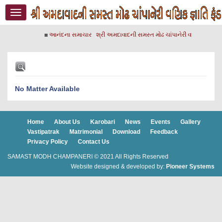
Toggle
navigation
આનંદના સમાચાર
શ્રી અમદાવાદની સમસ્ત મોઢ ચાંપાનેરી વણિક જ્ઞાતિન
No Matter Available
Home
About Us
Karobari
News
Events
Gallery
Vastipatrak
Matrimonial
Download
Feedback
Privacy Policy
Contact Us
SAMAST MODH CHAMPANERI © 2021 All Rights Reserved
Website designed & developed by:
Pioneer Systems